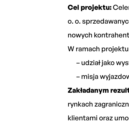
Cel projektu:
Celem
o. o. sprzedawanyc
nowych kontrahent
W ramach projektu 
– udział jako w
– misja wyjazdo
Zakładanym rezul
rynkach zagranicz
klientami oraz umo