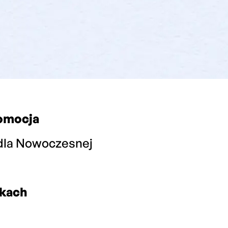
omocja
dla Nowoczesnej
nkach