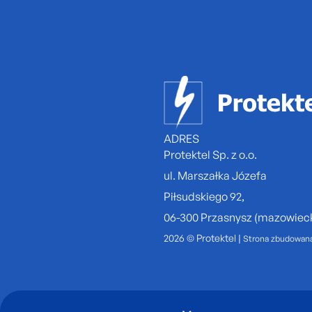
ADRES
Protektel Sp. z o.o.
ul. Marszałka Józefa
Piłsudskiego 92,
06-300 Przasnysz (mazowieck
2026 © Protektel |
Strona zbudowan