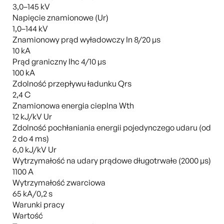
3,0–145 kV
Napięcie znamionowe (Ur)
1,0–144 kV
Znamionowy prąd wyładowczy In 8/20 µs
10 kA
Prąd graniczny Ihc 4/10 µs
100 kA
Zdolność przepływu ładunku Qrs
2,4 C
Znamionowa energia cieplna Wth
12 kJ/kV Ur
Zdolność pochłaniania energii pojedynczego udaru (od
2 do 4 ms)
6,0 kJ/kV Ur
Wytrzymałość na udary prądowe długotrwałe (2000 µs)
1100 A
Wytrzymałość zwarciowa
65 kA/0,2 s
Warunki pracy
Wartość