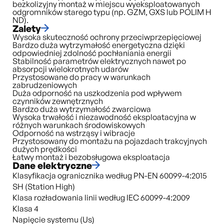
bezkolizyjny montaż w miejscu wyeksploatowanych
odgromników starego typu (np. GZM, GXS lub POLIM H
ND).
Zalety
Wysoka skuteczność ochrony przeciwprzepięciowej
Bardzo duża wytrzymałość energetyczna dzięki
odpowiedniej zdolność pochłaniania energii
Stabilność parametrów elektrycznych nawet po
absorpcji wielokrotnych udarów
Przystosowane do pracy w warunkach
zabrudzeniowych
Duża odporność na uszkodzenia pod wpływem
czynników zewnętrznych
Bardzo duża wytrzymałość zwarciowa
Wysoka trwałość i niezawodność eksploatacyjna w
różnych warunkach środowiskowych
Odporność na wstrząsy i wibracje
Przystosowany do montażu na pojazdach trakcyjnych
dużych prędkości
Łatwy montaż i bezobsługowa eksploatacja
Dane elektryczne
Klasyfikacja ogranicznika według PN-EN 60099-4:2015
SH (Station High)
Klasa rozładowania linii według IEC 60099-4:2009
Klasa 4
Napięcie systemu (Us)