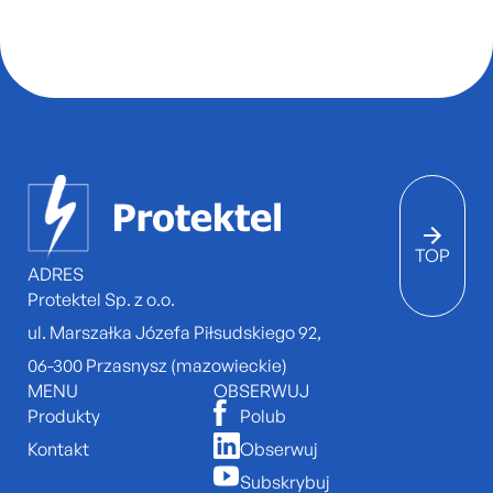
TOP
ADRES
Protektel Sp. z o.o.
ul. Marszałka Józefa Piłsudskiego 92,
06-300 Przasnysz (mazowieckie)
MENU
OBSERWUJ
Produkty
Polub
Kontakt
Obserwuj
Subskrybuj